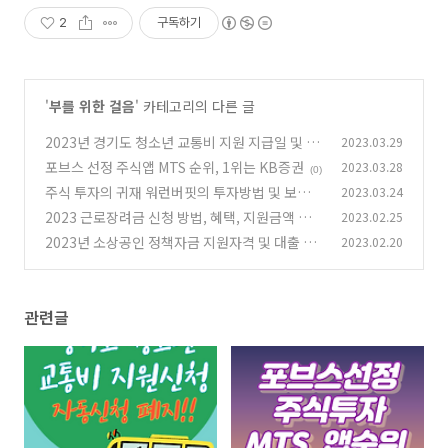
2
구독하기
'
부를 위한 걸음
' 카테고리의 다른 글
2023년 경기도 청소년 교통비 지원 지급일 및 지
2023.03.29
원사항 변경 신청
포브스 선정 주식앱 MTS 순위, 1위는 KB증권
2023.03.28
(1)
(0)
주식 투자의 귀재 워런버핏의 투자방법 및 보유주
2023.03.24
식
2023 근로장려금 신청 방법, 혜택, 지원금액 제
2023.02.25
(1)
대로 알고 계신가요?
2023년 소상공인 정책자금 지원자격 및 대출 금
2023.02.20
(0)
리 정보
(0)
관련글