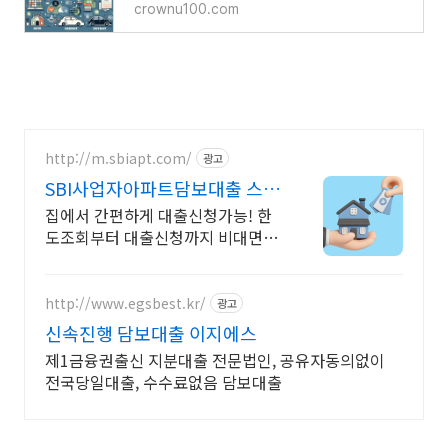
crownu100.com
http://m.sbiapt.com/
광고
SBI사업자아파트담보대출 스트
레스DSR 고민 그만
집에서 간편하게 대출신청가능! 한
도조회부터 대출신청까지 비대면으
로
http://www.egsbest.kr/
광고
신속진행 담보대출 이지에스
제1금융권출신 지분대출 전문법인, 공유자동의없이
전국당일대출, 수수료없음 담보대출