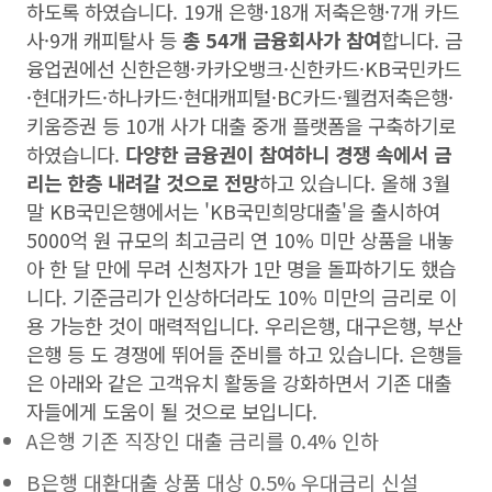
하도록 하였습니다. 19개 은행·18개 저축은행·7개 카드
사·9개 캐피탈사 등
총 54개 금융회사가 참여
합니다. 금
융업권에선 신한은행·카카오뱅크·신한카드·KB국민카드
·현대카드·하나카드·현대캐피털·BC카드·웰컴저축은행·
키움증권 등 10개 사가 대출 중개 플랫폼을 구축하기로
하였습니다.
다양한 금융권이 참여하니 경쟁 속에서 금
리는 한층 내려갈 것으로 전망
하고 있습니다. 올해 3월
말 KB국민은행에서는 'KB국민희망대출'을 출시하여
5000억 원 규모의 최고금리 연 10% 미만 상품을 내놓
아 한 달 만에 무려 신청자가 1만 명을 돌파하기도 했습
니다. 기준금리가 인상하더라도 10% 미만의 금리로 이
용 가능한 것이 매력적입니다. 우리은행, 대구은행, 부산
은행 등 도 경쟁에 뛰어들 준비를 하고 있습니다. 은행들
은 아래와 같은 고객유치 활동을 강화하면서 기존 대출
자들에게 도움이 될 것으로 보입니다.
A은행 기존 직장인 대출 금리를 0.4% 인하
B은행 대환대출 상품 대상 0.5% 우대금리 신설