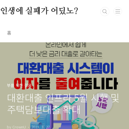
본문 바로가기
인생에 실패가 어딨노?
홈
부를 위한 걸음
대환대출 인프라 5월 시행 및
주택담보대출 확대
by CrownU
2023. 3. 27.