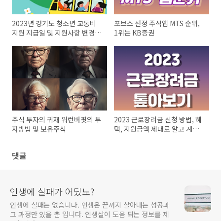
2023년 경기도 청소년 교통비
포브스 선정 주식앱 MTS 순위,
지원 지급일 및 지원사항 변경
1위는 KB증권
신청
주식 투자의 귀재 워런버핏의 투
2023 근로장려금 신청 방법, 혜
자방법 및 보유주식
택, 지원금액 제대로 알고 계신
가요?
댓글
인생에 실패가 어딨노?
인생에 실패는 없습니다. 인생은 끝까지 살아내는 성공과
그 과정만 있을 뿐 입니다. 인생살이 도움 되는 정보를 제