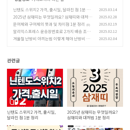
닌텐도 스위치2 가격, 출시일, 달라진 점 1분 정
2025.03.14
리
2025년 삼재띠는 무엇일까요? 삼재띠와 대처법
2025.02.28
(0)
1분 정리
문어체와 구어체의 뜻과 및 차이점 1분 정리
2025.02.19
(0)
(0)
알리익스프레스 운송장번호로 2가지 배송 조회
2025.02.12
방법 및 배송추적
겨울철 난방비 아끼는법 이렇게 해야 난방비 폭탄
2025.02.04
(0)
피합니다.
(0)
관련글
닌텐도 스위치2 가격, 출시일,
2025년 삼재띠는 무엇일까요?
달라진 점 1분 정리
삼재띠와 대처법 1분 정리