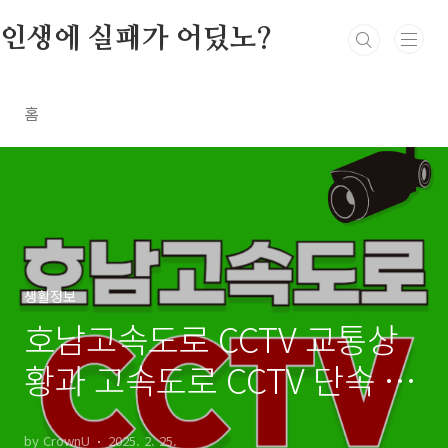
본문 바로가기
인생에 실패가 어딨노?
홈
생활정보
호남고속도로 CCTV 교통상
황과 고속도로 CCTV 단속 기
준
by CrownU
2025. 2. 25.