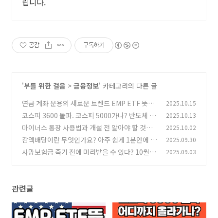
립니다.
공감
구독하기
'
부를 위한 걸음
>
금융정보
' 카테고리의 다른 글
연금 계좌 운용의 새로운 트렌드 EMP ETF 뜻과
2025.10.15
종류
코스피 3600 돌파. 코스피 5000가나? 반도체 강
2025.10.13
(0)
세와 향후 전략
마이너스 통장 사용법과 개설 전 알아야 할 것들
2025.10.02
(0)
1분 정리
감액배당이란 무엇인가요? 아주 쉽게 1분안에 알
2025.09.30
(0)
려드립니다.
사망보험금 죽기 전에 미리받을 수 있다? 10월부
2025.09.03
(0)
터 사망보험금 유동화 시작
(0)
관련글