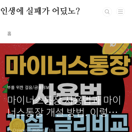
본문 바로가기
인생에 실패가 어딨노?
홈
부를 위한 걸음/금융정보
마이너스통장 사용법과 마이
너스통장 개설 방법. 이렇게
하세요~
by CrownU
2025. 10. 10.