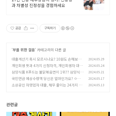
과 차별성 진정성을 경험하세요
공감
구독하기
'
부를 위한 걸음
' 카테고리의 다른 글
대출계산기 혹시 모르시나요? 10원도 손해보지
2024.05.29
않는 대출계산기 이용방법
개인회생 뜻과 4가지 신청자격, 개인회생자 대출
2024.05.24
(0)
방법
삼양식품 K푸드는 불닭볶음면이 1위?? 삼양식품
2024.05.21
(2)
주가 전망 분석
국민연금 예상수령액 당신은 얼마인가요? ㅇㅇ
2024.05.17
(0)
년 고갈 된다는데...
소상공인 자영업자 대출, 채무 줄이는 24가지 방
2024.05.13
(0)
법
(0)
관련글