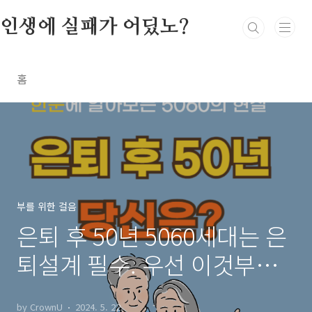
본문 바로가기
인생에 실패가 어딨노?
홈
부를 위한 걸음
은퇴 후 50년 5060세대는 은
퇴설계 필수. 우선 이것부터
시작하세요.
by CrownU
2024. 5. 22.