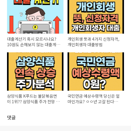
대출계산기 혹시 모르시나요?
개인회생 뜻과 4가지 신청자격,
10원도 손해보지 않는 대출계산
개인회생자 대출방법
기 이용방법
삼양식품 K푸드는 불닭볶음면
국민연금 예상수령액 당신은 얼
이 1위?? 삼양식품 주가 전망 분
마인가요? ㅇㅇ년 고갈 된다는
석
데...
댓글