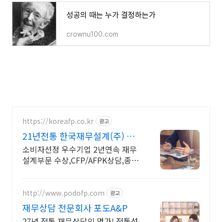
성공의 때는 누가 결정하는가
crownu100.com
https://koreafp.co.kr
광고
21년전통 한국재무설계(주) 재
무설계 자격 전문가 상담
소비자선정 우수기업 2년연속 재무
설계부문 수상,CFP/AFPK상담,종합
재무설계전문
http://www.podofp.com
광고
재무상담 전문회사 포도A&P
27년 전통 재무상담의 명가! 전통성