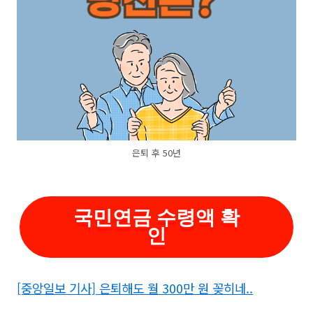
은퇴 후 50년
국민연금 수령액 확
인
[중앙일보 기사] 은퇴해도 월 300만 원 꽂히네..