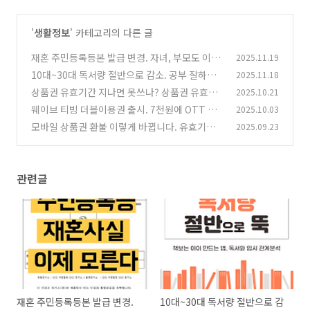
'
생활정보
' 카테고리의 다른 글
재혼 주민등록등본 발급 변경. 자녀, 부모도 이제
2025.11.19
부터 세대원, 동거인 표기
10대~30대 독서량 절반으로 감소. 공부 잘하는
2025.11.18
(0)
방법인 독서 시키는 법
상품권 유효기간 지나면 못쓰나? 상품권 유효기
2025.10.21
(0)
간 지나도 100% 환불받는 법
웨이브 티빙 더블이용권 출시. 7천원에 OTT 보
2025.10.03
(0)
는 방법과 이벤트
모바일 상품권 환불 이렇게 바뀝니다. 유효기간
2025.09.23
(0)
이 지나도 100% 환불 가능
(0)
관련글
재혼 주민등록등본 발급 변경.
10대~30대 독서량 절반으로 감