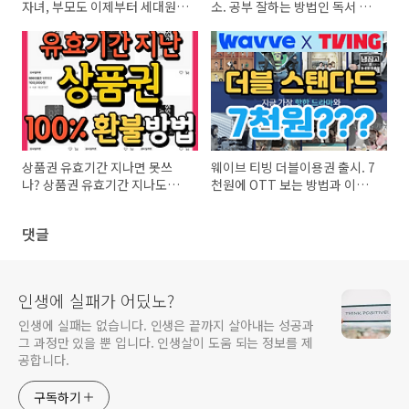
자녀, 부모도 이제부터 세대원,
소. 공부 잘하는 방법인 독서 시
동거인 표기
키는 법
상품권 유효기간 지나면 못쓰
웨이브 티빙 더블이용권 출시. 7
나? 상품권 유효기간 지나도
천원에 OTT 보는 방법과 이벤
100% 환불받는 법
트
댓글
인생에 실패가 어딨노?
인생에 실패는 없습니다. 인생은 끝까지 살아내는 성공과
그 과정만 있을 뿐 입니다. 인생살이 도움 되는 정보를 제
공합니다.
구독하기