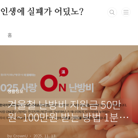
본문 바로가기
인생에 실패가 어딨노?
홈
생활정보
겨울철 난방비 지원금 50만
원~100만원 받는 방법 1분
정리
by CrownU
2025. 11. 13.