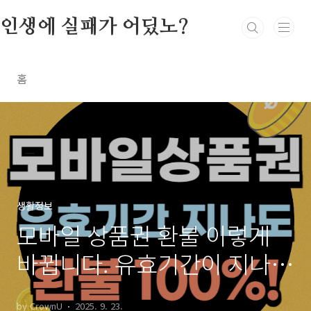
본문 바로가기
인생에 실패가 어딨노?
홈
생활정보
모바일 상품권 환불 이렇게
바뀝니다. 유효기간이 지나도
100% 환불 가능
by CrownU
2025. 9. 23.