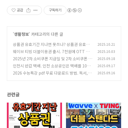
공감
구독하기
'
생활정보
' 카테고리의 다른 글
상품권 유효기간 지나면 못쓰나? 상품권 유효기
2025.10.21
간 지나도 100% 환불받는 법
웨이브 티빙 더블이용권 출시. 7천원에 OTT 보
2025.10.03
(0)
는 방법과 이벤트
2025년 2차 소비쿠폰 지급일 및 2차 소비쿠폰 신
2025.09.18
(0)
청일 기준 총정리
인천시 반값 택배. 인천 소상공인은 택배를 1000
2025.09.17
(0)
원에 보낼 수 있다?
2026 수능특강 pdf 무료 다운로드 방법. 독서, 문
2025.09.16
(0)
학, 영어 공부방법
(0)
관련글