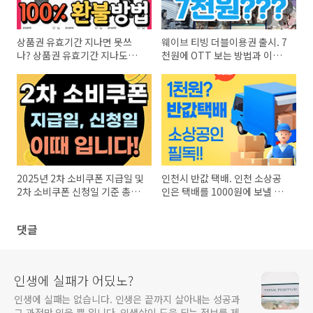
상품권 유효기간 지나면 못쓰
웨이브 티빙 더블이용권 출시. 7
나? 상품권 유효기간 지나도
천원에 OTT 보는 방법과 이벤
100% 환불받는 법
트
2025년 2차 소비쿠폰 지급일 및
인천시 반값 택배. 인천 소상공
2차 소비쿠폰 신청일 기준 총정
인은 택배를 1000원에 보낼 수
리
있다?
댓글
인생에 실패가 어딨노?
인생에 실패는 없습니다. 인생은 끝까지 살아내는 성공과
그 과정만 있을 뿐 입니다. 인생살이 도움 되는 정보를 제