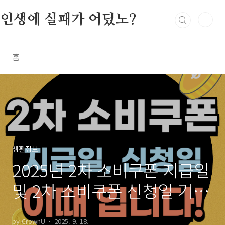
본문 바로가기
인생에 실패가 어딨노?
홈
생활정보
2025년 2차 소비쿠폰 지급일
및 2차 소비쿠폰 신청일 기준
총정리
by CrownU
2025. 9. 18.