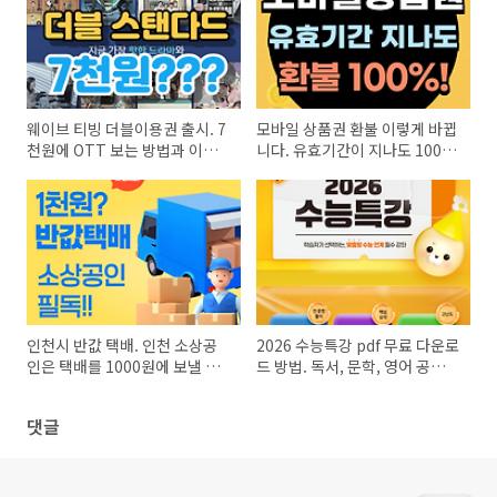
웨이브 티빙 더블이용권 출시. 7
모바일 상품권 환불 이렇게 바뀝
천원에 OTT 보는 방법과 이벤
니다. 유효기간이 지나도 100%
트
환불 가능
인천시 반값 택배. 인천 소상공
2026 수능특강 pdf 무료 다운로
인은 택배를 1000원에 보낼 수
드 방법. 독서, 문학, 영어 공부방
있다?
법
댓글