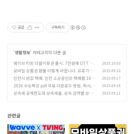
공감
구독하기
'
생활정보
' 카테고리의 다른 글
웨이브 티빙 더블이용권 출시. 7천원에 OTT 보
2025.10.03
는 방법과 이벤트
모바일 상품권 환불 이렇게 바뀝니다. 유효기간
2025.09.23
(0)
이 지나도 100% 환불 가능
인천시 반값 택배. 인천 소상공인은 택배를 1000
2025.09.17
(0)
원에 보낼 수 있다?
2026 수능특강 pdf 무료 다운로드 방법. 독서, 문
2025.09.16
(0)
학, 영어 공부방법
상속세 공제한도와 상속세율. 상속 금액별 상속
2025.09.11
(0)
세는 이렇게 나옵니다.
(0)
관련글