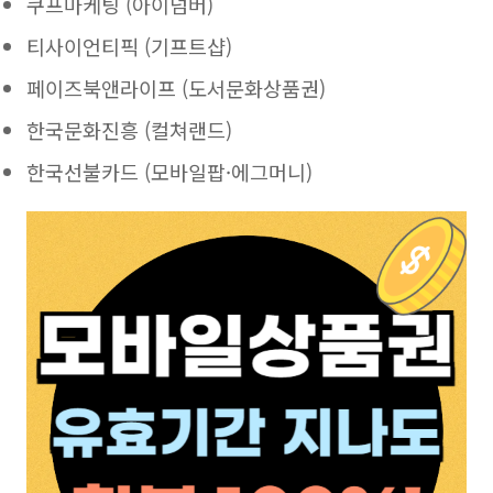
쿠프마케팅 (아이넘버)
티사이언티픽 (기프트샵)
페이즈북앤라이프 (도서문화상품권)
한국문화진흥 (컬쳐랜드)
한국선불카드 (모바일팝·에그머니)