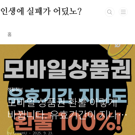
본문 바로가기
인생에 실패가 어딨노?
홈
생활정보
모바일 상품권 환불 이렇게
바뀝니다. 유효기간이 지나도
100% 환불 가능
by CrownU
2025. 9. 23.