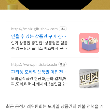
https://mbiz.giftishow.com
광고
믿을 수 있는 상품권 구매 신규
고객 100% 상품혜택!
인기 상품권 총집합! 상품권은 믿을
수 있는 kt기프티쇼 비즈에서 구매
하세요! 취향따라 선택하는 선택형
쿠폰 출시! 최대 20개까지 상품 구
성, 최대 12%할인!
https://www.pinticket.co.kr
광고
핀티켓 모바일상품권 매입전문
24시간 빠른입금, 등록업체
모바일상품권 현금화,문화,컬쳐,해
피,도서,티머니,캐시비,5분입금,24
시간 매입중!
최근 공정거래위원회는 모바일 상품권의 환불 정책을 개