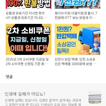
상품권 유효기간 지나면 못쓰
웨이브 티빙 더블이용권 출시. 7
나? 상품권 유효기간 지나도
천원에 OTT 보는 방법과 이벤
100% 환불받는 법
트
2025년 2차 소비쿠폰 지급일 및
인천시 반값 택배. 인천 소상공
2차 소비쿠폰 신청일 기준 총정
인은 택배를 1000원에 보낼 수
리
있다?
댓글
인생에 실패가 어딨노?
인생에 실패는 없습니다. 인생은 끝까지 살아내는 성공과
그 과정만 있을 뿐 입니다. 인생살이 도움 되는 정보를 제