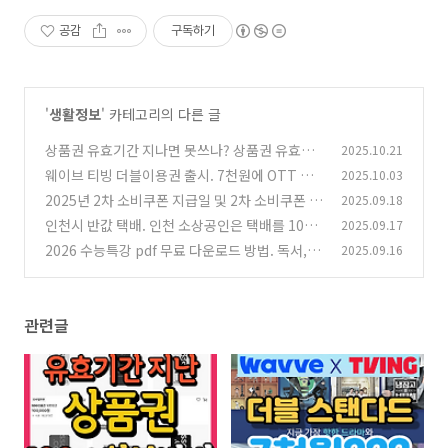
공감
구독하기
'
생활정보
' 카테고리의 다른 글
상품권 유효기간 지나면 못쓰나? 상품권 유효기
2025.10.21
간 지나도 100% 환불받는 법
웨이브 티빙 더블이용권 출시. 7천원에 OTT 보
2025.10.03
(0)
는 방법과 이벤트
2025년 2차 소비쿠폰 지급일 및 2차 소비쿠폰 신
2025.09.18
(0)
청일 기준 총정리
인천시 반값 택배. 인천 소상공인은 택배를 1000
2025.09.17
(0)
원에 보낼 수 있다?
2026 수능특강 pdf 무료 다운로드 방법. 독서, 문
2025.09.16
(0)
학, 영어 공부방법
(0)
관련글