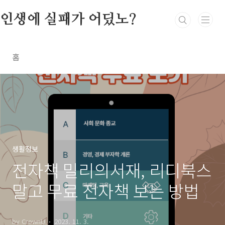
본문 바로가기
인생에 실패가 어딨노?
홈
생활정보
전자책 밀리의서재, 리디북스
말고 무료 전자책 보는 방법
by CrownU
2023. 11. 3.