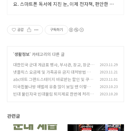
요. 스마트폰 독서에 지친 눈, 이제 전자책, 편안한 독
서를 시작하세요.
공감
구독하기
'
생활정보
' 카테고리의 다른 글
대한민국 군대 계급표 병사, 부사관, 장교, 장군
2023.11.29
총정리
넷플릭스 요금제 및 가족공유 금지 대처방법 및
2023.11.21
(0)
무료 사이트
abc마트 그랜드스테이지 바로받는 할인 및 쿠폰
2023.11.01
(0)
정보
미국흰불나방 애벌레 유충 많이 보일 땐 이렇게
2023.10.23
(0)
하세요
빈대 물린자국 빈대물림 퇴치제로 한번에 처리하
2023.10.20
(0)
지 않으면...
(0)
관련글