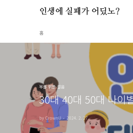
본문 바로가기
인생에 실패가 어딨노?
홈
부를 위한 걸음
30대 40대 50대 나
by CrownU
2024. 2. 27.